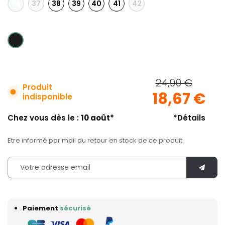
37
38
39
40
41
42
36
24,90 €
Produit
18,67 €
indisponible
Chez vous dès le :
10 août*
*Détails
Etre informé par mail du retour en stock de ce produit
Paiement
sécurisé