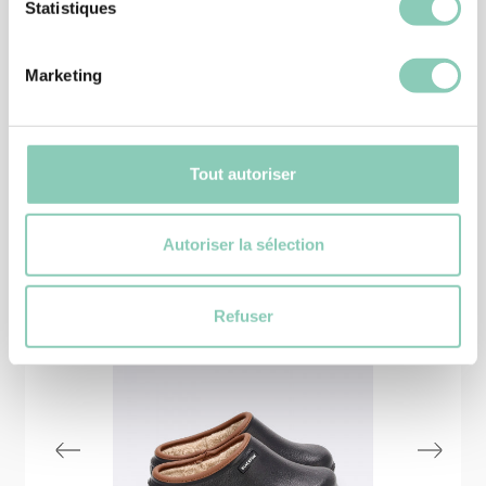
DEMI-BOTTE
Statistiques
DEMI-BOTTE CHEYENNETOO
52,90 €
Marketing
Tout autoriser
Produits
similaires
Autoriser la sélection
Refuser