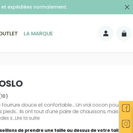
es et expédiées normalement.
lais)
OUTLET
LA MARQUE
 OSLO
(10)
e fourrure douce et confortable... Un vrai cocon pour
s pieds... Ils ont tout d'une paire de chaussons, mais ce
es s...
Lire la suite
eillons de prendre une taille au dessus de votre taille