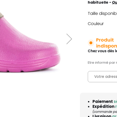
habituelle -
Qu
Taille disponib
Couleur
Produit
indispon
Chez vous dès l
Etre informé par 
Paiement
s
Expédition
(commande pass
Livraison
gr