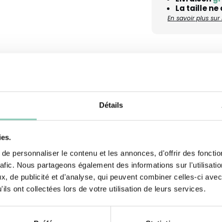
La taille ne
En savoir plus su
Conseils d’entretien
Documents
Détails
... Un vrai cocon
Hauteur Tige
ies.
e paire de
Dessus/tige
e personnaliser le contenu et les annonces, d'offrir des fonctio
de jardin ! En
rafic. Nous partageons également des informations sur l'utilisati
ès appréciés
Semelle extérieure/ta
, de publicité et d'analyse, qui peuvent combiner celles-ci avec
iver chaude et
ils ont collectées lors de votre utilisation de leurs services.
Doublure tige
utchouc
léger et facile