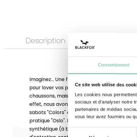
Description
Dimensions
Consentement
Imaginez... Une fourrure douce et confortable
Ce site web utilise des cook
pour lover vos petits pieds... Ils ont tout d'un
Les cookies nous permettent d
chaussons, mais ce sont pourtant des sabots 
sociaux et d'analyser notre t
effet, nous avons eu l'idée de décliner les tr
partenaires de médias sociaux
sabots "Colors" dans une version automne/h
vous leur avez fournies ou qu'
pratique "Oslo". Leurs dessus (tiges), en cao
synthétique (à base d'EVA), particulièrement 
Sélection