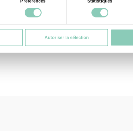
ester bien
Préférences
Statistiques
érieures offrent
rt de marche pour
nts, imperméables,
 et de loisirs,
Autoriser la sélection
ors au quotidien