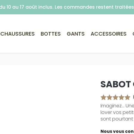
é du 10 au 17 août inclus. Les commandes restent traité
Livraison offerte dès 59€ d'achats (point re
CHAUSSURES
BOTTES
GANTS
ACCESSOIRES
SABOT
Imaginez... Un
lover vos petit
sont pourtant d
Nous vous cons