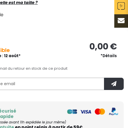
elle est ma taille ?
le
0,00 €
ible
e :
12 août*
*Détails
mail du retour en stock de ce produit
écurisé
rapide
ée avant 11h expédiée le jour même)
atuite
en point relais à partir de 59€