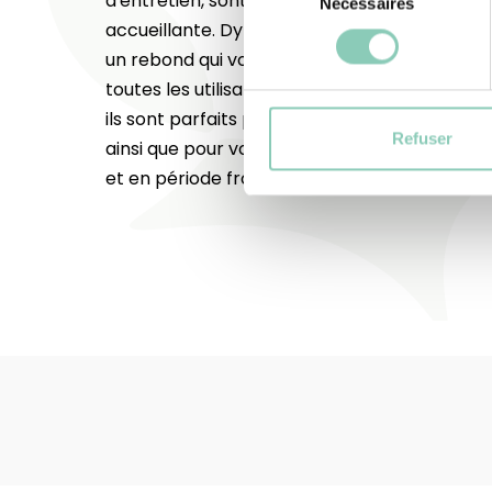
d'entretien, sont doublés d'une fourrure poly
Nécessaires
du
accueillante. Dynamiques, leurs semelles ext
consentement
un rebond qui vous apporte un grand confo
toutes les utilisations. Confortables, résista
ils sont parfaits pour vos activités de jardinage
Refuser
ainsi que pour vos allers/retours dedans/deh
et en période froide !