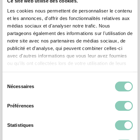
Ce site web utilise des cookies.
Les cookies nous permettent de personnaliser le contenu
et les annonces, d'offrir des fonctionnalités relatives aux
médias sociaux et d'analyser notre trafic. Nous
partageons également des informations sur l'utilisation de
notre site avec nos partenaires de médias sociaux, de
publicité et d'analyse, qui peuvent combiner celles-ci
avec d'autres informations que vous leur avez fournies
ou qu'ils ont collectées lors de votre utilisation de leurs
services.
Sélection
Nécessaires
du
consentement
Préférences
CHAUSSURE JARDIN
CHAUSSURE MONTANA
39,90 €
Statistiques