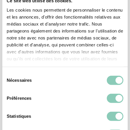
Ce site web utilise des cookies.
Les cookies nous permettent de personnaliser le contenu
et les annonces, d'offrir des fonctionnalités relatives aux
médias sociaux et d'analyser notre trafic. Nous
partageons également des informations sur l'utilisation de
notre site avec nos partenaires de médias sociaux, de
publicité et d'analyse, qui peuvent combiner celles-ci
avec d'autres informations que vous leur avez fournies
ou qu'ils ont collectées lors de votre utilisation de leurs
services.
Sélection
Nécessaires
du
consentement
Préférences
CHAUSSURE JARDIN
CHAUSSURE MONTANA
39,90 €
Statistiques