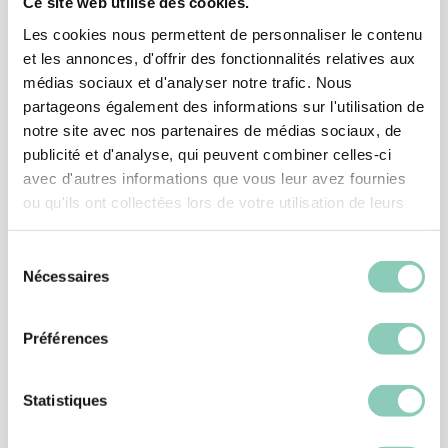
Ce site web utilise des cookies.
Les cookies nous permettent de personnaliser le contenu
et les annonces, d'offrir des fonctionnalités relatives aux
médias sociaux et d'analyser notre trafic. Nous
partageons également des informations sur l'utilisation de
notre site avec nos partenaires de médias sociaux, de
publicité et d'analyse, qui peuvent combiner celles-ci
avec d'autres informations que vous leur avez fournies
ou qu'ils ont collectées lors de votre utilisation de leurs
services.
Sélection
Nécessaires
du
consentement
Préférences
CHAUSSURE JARDIN
CHAUSSURE MONTANA
39,90 €
Statistiques