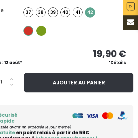
le
37
38
39
40
41
42
19,90 €
e :
12 août*
*Détails
AJOUTER AU PANIER
écurisé
rapide
ée avant 11h expédiée le jour même)
atuite
en point relais à partir de 59€