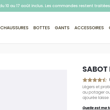
é du 10 au 17 août inclus. Les commandes restent traité
Livraison offerte dès 59€ d'achats (point re
CHAUSSURES
BOTTES
GANTS
ACCESSOIRES
SABOT
Légers et prat
au potager ou
ajourée laisse r
Quelle est ma ta