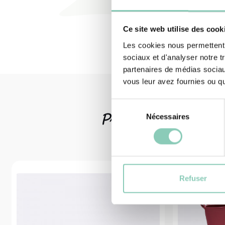
Ce site web utilise des cook
Les cookies nous permettent d
sociaux et d'analyser notre t
partenaires de médias sociaux
vous leur avez fournies ou qu'
Sélection
Produits
associ
Nécessaires
du
consentement
Refuser