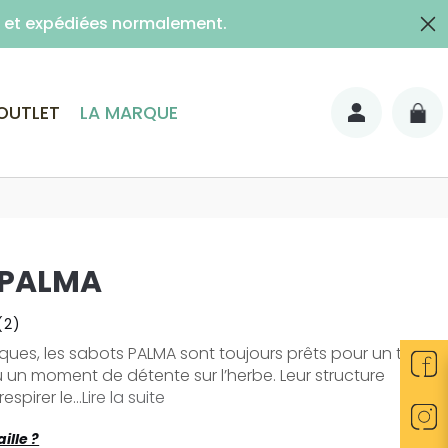
es et expédiées normalement.
lais)
OUTLET
LA MARQUE
 PALMA
(2)
iques, les sabots PALMA sont toujours prêts pour un tour
 un moment de détente sur l’herbe. Leur structure
espirer le...
Lire la suite
ille ?