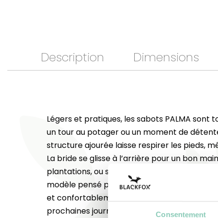
Description
Dimensions
Légers et pratiques, les sabots PALMA sont t
un tour au potager ou un moment de détente 
structure ajourée laisse respirer les pieds, mê
La bride se glisse à l’arrière pour un bon mai
plantations, ou se rabat pour une pause bien
modèle pensé par les designers Blackfox, pou
et confortablement. Alors, prêts à les enfile
prochaines journées au soleil ?
Consentement