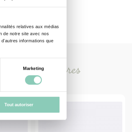
nnalités relatives aux médias
on de notre site avec nos
 d'autres informations que
oduits
similaires
Marketing
Tout autoriser