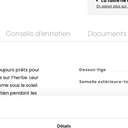
La taille ne
En savoir plus su
Conseils d’entretien
Documents
oujours prêts pour
Dessus-tige
sur l’herbe. Leur
Semelle extérieure-t
me sous le soleil.
ntien pendant les
 méritée. Un
r jardiner léger
r pour vos
Détails