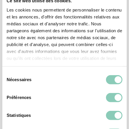
Ce site web utilise des cookies.
Les cookies nous permettent de personnaliser le contenu
et les annonces, d'offrir des fonctionnalités relatives aux
médias sociaux et d'analyser notre trafic. Nous
partageons également des informations sur l'utilisation de
notre site avec nos partenaires de médias sociaux, de
publicité et d'analyse, qui peuvent combiner celles-ci
avec d'autres informations que vous leur avez fournies
ou qu'ils ont collectées lors de votre utilisation de leurs
services.
Sélection
Nécessaires
du
consentement
Préférences
CHAUSSURE JARDIN
CHAUSSURE MONTANA
39,90 €
Statistiques