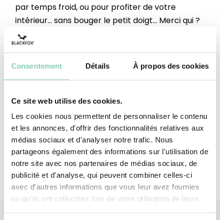
par temps froid, ou pour profiter de votre
intérieur... sans bouger le petit doigt... Merci qui ?
Hauteur Tige
Au dessous de la cheville
Semelle extérieure-
Caoutchouc synthétique (à
Consentement
Détails
À propos des cookies
talon
base d'EVA)
Dessus-tige
Caoutchouc synthétique (à
Ce site web utilise des cookies.
base d'EVA)
Les cookies nous permettent de personnaliser le contenu
Doublure tige
Polyester (synthétique)
et les annonces, d'offrir des fonctionnalités relatives aux
médias sociaux et d'analyser notre trafic. Nous
partageons également des informations sur l'utilisation de
notre site avec nos partenaires de médias sociaux, de
publicité et d'analyse, qui peuvent combiner celles-ci
avec d'autres informations que vous leur avez fournies
ou qu'ils ont collectées lors de votre utilisation de leurs
services.