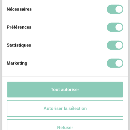
Sélection
Nécessaires
du
Produits
associés
consentement
Préférences
Statistiques
Marketing
Tout autoriser
Autoriser la sélection
CHAUSSURE JARDIN
CHAUSSURE HOWSON
Refuser