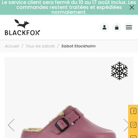
Le service client sera fermé du 10 au 17 août inclus. Les
commandes restent traitées et expédiées
Livraison offerte dès 59€ d'achats (point relais)
normalement.
Accueil
Tous les sabots
Sabot Stockholm