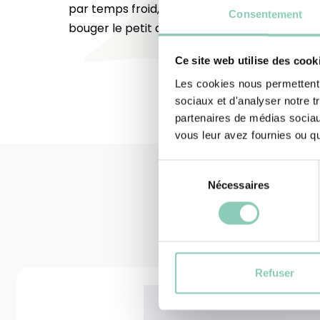
par temps froid, ou pour profiter de votre inté
Consentement
bouger le petit doigt... Merci qui ?
Ce site web utilise des cook
Les cookies nous permettent d
sociaux et d'analyser notre t
partenaires de médias sociaux
vous leur avez fournies ou qu'
Sélection
Nécessaires
du
consentement
Refuser