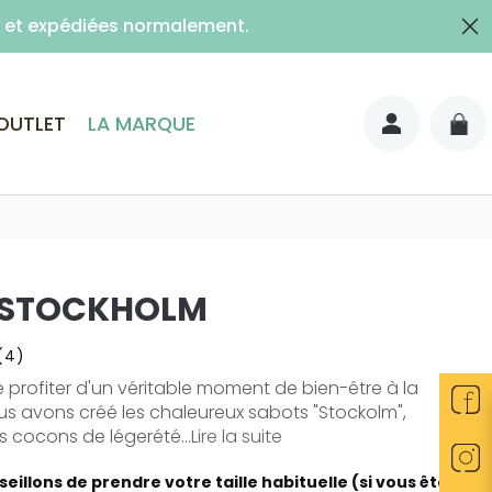
es et expédiées normalement.
lais)
OUTLET
LA MARQUE
 STOCKHOLM
(4)
e profiter d'un véritable moment de bien-être à la
us avons créé les chaleureux sabots "Stockolm",
 cocons de légerété...
Lire la suite
eillons de prendre votre taille habituelle (si vous êtes