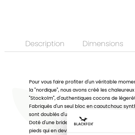
Description
Dimensions
Pour vous faire profiter d'un véritable mome
la "nordique", nous avons créé les chaleureu
"Stockolm", d'authentiques cocons de légeré
Fabriqués d'un seul bloc en caoutchouc synth
sont doublés d'une fourrure polyester épaiss
Doté d'une bride de serrage, ils s'adaptent 
pieds qui en deviendront addicts ! Idéals pour 