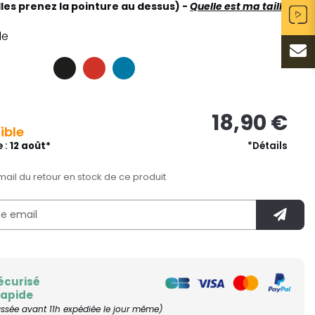
lles prenez la pointure au dessus) -
Quelle est ma taille ?
le
18,90 €
ible
e :
12 août*
*Détails
mail du retour en stock de ce produit
écurisé
rapide
ée avant 11h expédiée le jour même)