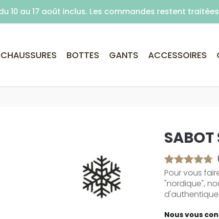
é du 10 au 17 août inclus. Les commandes restent traité
Livraison offerte dès 59€ d'achats (point re
CHAUSSURES
BOTTES
GANTS
ACCESSOIRES
SABOT
Pour vous fair
"nordique", no
d'authentiques
Nous vous cons