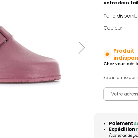
entre deux tai
Taille disponib
Couleur
Produit
indispon
Chez vous dès l
Etre informé par 
Paiement
s
Expédition
(commande pass