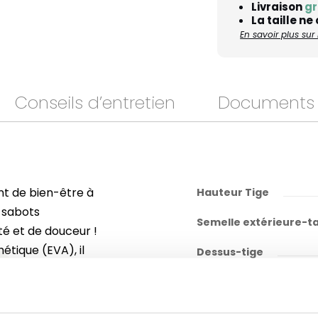
Livraison
gr
La taille ne
En savoir plus su
Conseils d’entretien
Documents
nt de bien-être à
Hauteur Tige
x sabots
Semelle extérieure-t
té et de douceur !
étique (EVA), il
Dessus-tige
e et accueillante.
Doublure tige
parfaitement à vos
sortir au jardin