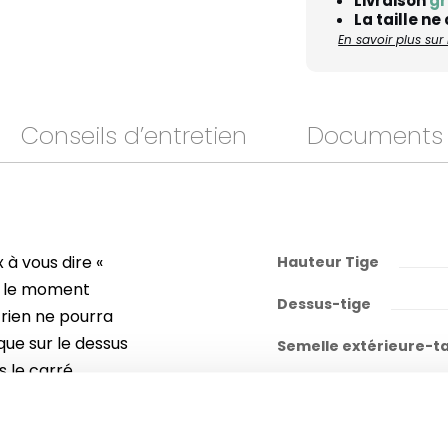
Livraison
gr
La taille ne
En savoir plus su
Conseils d’entretien
Documents
à vous dire «
Hauteur Tige
t le moment
Dessus-tige
s rien ne pourra
ique sur le dessus
Semelle extérieure-t
s le carré
Semelle intérieure
onçu ce modèle en
ière résistante,