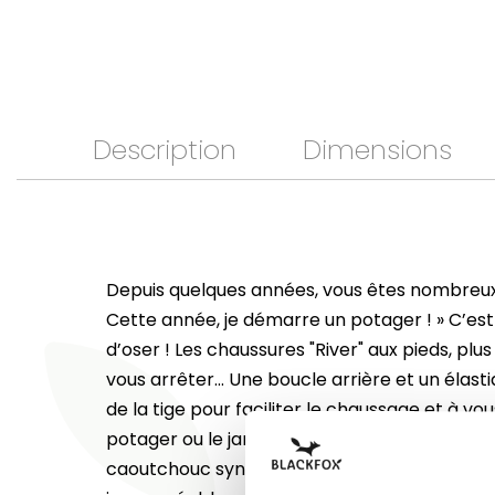
Description
Dimensions
Depuis quelques années, vous êtes nombreux 
Cette année, je démarre un potager ! » C’es
d’oser ! Les chaussures "River" aux pieds, plu
vous arrêter... Une boucle arrière et un élast
de la tige pour faciliter le chaussage et à vou
potager ou le jardin paysagé ! Nous avons c
caoutchouc synthétique (base EVA), une mat