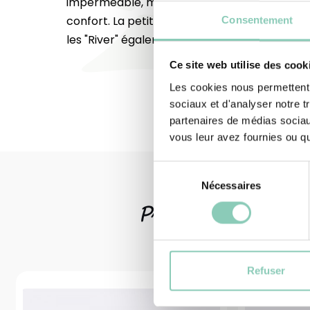
imperméable, mais surtout ultra légère, pour
confort. La petite touche de style qui donne
Consentement
les "River" également pour les courses au ma
Ce site web utilise des cook
Les cookies nous permettent d
sociaux et d'analyser notre t
partenaires de médias sociaux
vous leur avez fournies ou qu'
Sélection
Nécessaires
du
consentement
Produits
associ
Refuser