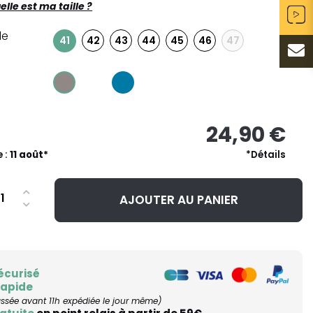
elle est ma taille ?
le
42
43
44
45
46
47
41
24,90 €
e :
11 août*
*Détails
AJOUTER AU PANIER
écurisé
rapide
ée avant 11h expédiée le jour même)