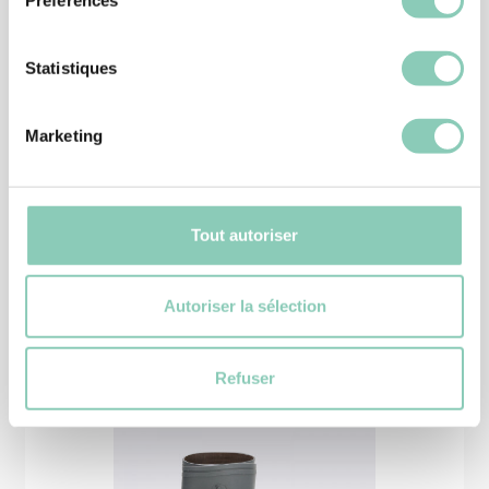
Statistiques
CHAUSSURE JARDIN
Marketing
CHAUSSURE MONTANA
39,90 €
Tout autoriser
Autoriser la sélection
Produits
similaires
Refuser