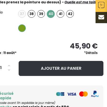
lles prenez la pointure au dessus) -
Quelle est ma taille ?
le
37
38
39
41
42
40
45,90 €
e :
11 août*
*Détails
AJOUTER AU PANIER
écurisé
rapide
ée avant 11h expédiée le jour même)