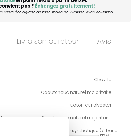
atuite
en point relais à partir de 59€
 convient pas ?
Échangez gratuitement !
r le score écologique de mon mode de livraison avec colissimo
Livraison et retour
Avis
Cheville
Caoutchouc naturel majoritaire
Coton et Polyester
alon
Caoutchouc naturel majoritaire
Caoutchouc synthétique (à base
d'EVA)