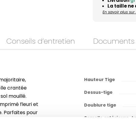
Livraison
gr
La taille ne
En savoir plus su
Conseils d’entretien
Documents
majoritaire,
Hauteur Tige
lle crantée
Dessus-tige
ol mouillé.
 imprimé fleuri et
Doublure tige
. Parfaites pour
Semelle extérieure-t
allient praticité et
Semelle intérieure