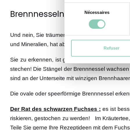
Sélection
Brennnesseln (ohne sich zu s
Nécessaires
du
consentement
Und nein, Sie träumen nicht! Die Brennnessel i
und Mineralien, hat aber auch medizinische Wir
Refuser
Sie zu erkennen, ist ganz einfach. Sie wächs
stechen! Die Stängel der Brennnessel wachsen e
sind an der Unterseite mit winzigen Brennhaare
Die ovale oder speerförmige Brennnessel erke
Der Rat des schwarzen Fuchses :
es ist bess
riskieren, gestochen zu werden! Im Kräutertee, 
Teile Sie gerne Ihre Rezeptideen mit dem Fuchs