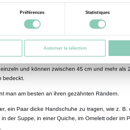
techen…)
Préférences
Statistiques
st eine essbare Pflanze und schmeckt sehr gut… Ei
kungen. Die Brennnessel ist eines der vielen Gesche
Autoriser la sélection
t in reichhaltigen und feuchten Böden, am Rande v
inzeln und können zwischen 45 cm und mehr als 2 M
n bedeckt.
nnt man am besten an ihren gezähnten Rändern.
er, ein Paar dicke Handschuhe zu tragen, wie z. B
in der Suppe, in einer Quiche, im Omelett oder im Pe
.