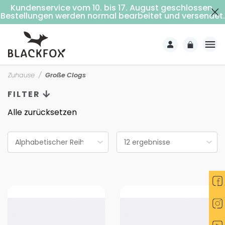
Kundenservice vom 10. bis 17. August geschlossen.
Kostenlose Lieferung ab 69€ Einkaufswert (Nach Hause mit Unterschrift)
Bestellungen werden normal bearbeitet und versendet.
Zuhause
Große Clogs
FILTER
Alle zurücksetzen