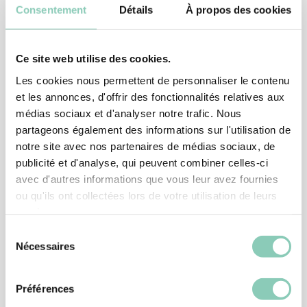
Consentement
Détails
À propos des cookies
Ce site web utilise des cookies.
Les cookies nous permettent de personnaliser le contenu
et les annonces, d'offrir des fonctionnalités relatives aux
médias sociaux et d'analyser notre trafic. Nous
partageons également des informations sur l'utilisation de
CLOGS
CLOGS
CLOG EVASION
CLOG EVASION
notre site avec nos partenaires de médias sociaux, de
20,90 €
20,90 €
publicité et d'analyse, qui peuvent combiner celles-ci
avec d'autres informations que vous leur avez fournies
ou qu'ils ont collectées lors de votre utilisation de leurs
services.
Sélection
Nécessaires
du
consentement
Préférences