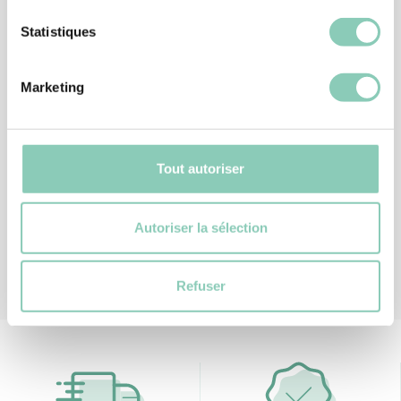
Statistiques
CLOGS
CLOGS
CLOG EVASION
CLOG LILY
Marketing
20,90 €
22,90 €
Tout autoriser
1
2
Autoriser la sélection
Refuser