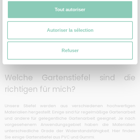
Die Gartenstiefel von Blackfox bieten guten Schutz. Sie werden
Tout autoriser
aus Materialien entworfen, die durch ihre Effizienz, Langlebigkeit
und Wasserdichtigkeit hervorstechen. Bei Blackfox setzen wir
auf Material aus überwiegend Naturkautschuk, bieten aber
auch Gartenstiefel aus PVC an. Dieses Material wird für seine
Autoriser la sélection
hohe Widerstandsfähigkeit geschätzt.
Wir bieten auch Stiefel aus Synthesekautschuk (SEBS) an, der
Refuser
durch seine Pflegeleichtigkeit und geringes Gewicht besticht.
Welche Gartenstiefel sind die
richtigen für mich?
Unsere Stiefel werden aus verschiedenen hochwertigen
Materialien hergestellt. Einige sind für regelmäßige Gartenarbeit
und andere für gelegentliche Gartenarbeit geeignet. Je nach
vorgesehenem Anwendungsgebiet haben die Materialien
unterschiedliche Grade der Widerstandsfähigkeit. Hier finden
Sie einige Gartenstiefel aus PVC und Gummi.