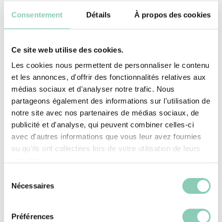
Ein Insektenhotel kann jede von Ihnen
Consentement
Détails
À propos des cookies
gewünschte Größe und Form haben. Die
praktischste ist oft die eines Hauses aus
massiven, unbehandelten Holzbrettern.
Ce site web utilise des cookies.
Les cookies nous permettent de personnaliser le contenu
Der Schwarze Fuchs stellt Ihnen ein
et les annonces, d'offrir des fonctionnalités relatives aux
médias sociaux et d'analyser notre trafic. Nous
Tutorial zur Verfügung, damit Sie dieses
partageons également des informations sur l'utilisation de
kleine Haus selbst bauen können. Wenn
notre site avec nos partenaires de médias sociaux, de
sie ein nicht ganz so begeisterter Bastler
publicité et d'analyse, qui peuvent combiner celles-ci
avec d'autres informations que vous leur avez fournies
sind, können Sie sich auch ein
ou qu'ils ont collectées lors de votre utilisation de leurs
Insektenhotel im Gartencenter kaufen!
services.
Sélection
Dieses Insektenhotel hat 6 Abteilungen,
Nécessaires
du
aber was soll dort hinein? Finden Sie
consentement
heraus, welche Materialien je nach den
Préférences