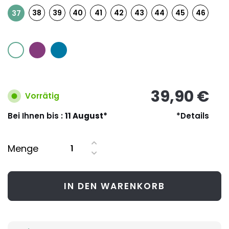
38
39
40
41
42
43
44
45
46
37
39,90 €
Vorrätig
Bei Ihnen bis :
11 August*
*Details
Menge
IN DEN WARENKORB