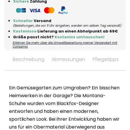
Sichere
Zahlung
Schneller
Versand
(Bestellungen, die vor 11 Uhr eingehen, werden am selben Tag versandt)
Kostenlose
Lieferung an einen Abholpunkt ab 69€
Größe passt nicht?
Kostenlos umtauschen!
Erfahren Sie mehr über die Umweltbewertung meiner Versandart mit
Colissimo
Beschreibung
Abmessungen
Pflegetipps
V
Ein Gemüsegarten zum Umgraben? Ein bisschen
Heimwerken in der Garage? Die Montana-
Schuhe wurden vom Blackfox-Designer
entworfen und haben einen modernen,
sportlichen Look. Bei ihrer Entwicklung haben wir
uns für ein Obermaterial überwiegend aus