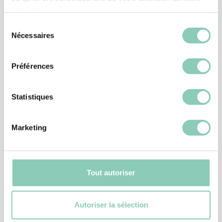
Verknüpfte
Produkte
services.
Sélection
Nécessaires
du
consentement
Préférences
Statistiques
Marketing
Tout autoriser
STIEFEL
STIEFEL CHAUME
25,90 €
Autoriser la sélection