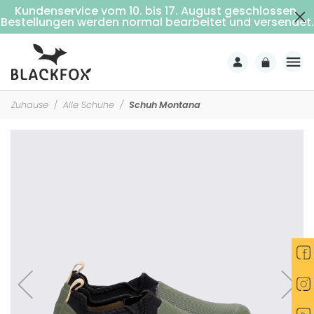
Kundenservice vom 10. bis 17. August geschlossen.
Kostenlose Lieferung ab 69€ Einkaufswert (Nach Hause mit Unterschrift)
Bestellungen werden normal bearbeitet und versendet.
Zuhause
Alle Schuhe
Schuh Montana