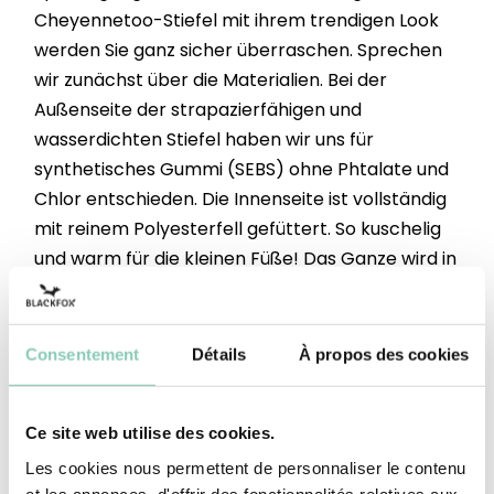
Cheyennetoo-Stiefel mit ihrem trendigen Look
werden Sie ganz sicher überraschen. Sprechen
wir zunächst über die Materialien. Bei der
Außenseite der strapazierfähigen und
wasserdichten Stiefel haben wir uns für
synthetisches Gummi (SEBS) ohne Phtalate und
Chlor entschieden. Die Innenseite ist vollständig
mit reinem Polyesterfell gefüttert. So kuschelig
und warm für die kleinen Füße! Das Ganze wird in
Europa hergestellt. Die Cheyennetoo-Stiefel mit
ihrer täuschend echt wirkenden Leder- und
Wildleder-Optik sind dennoch absolut
Consentement
Détails
À propos des cookies
wasserdicht und für die ganze Familie erhältlich.
Lauter gute Gründe für Ihre Kinder, mit ihnen in
Ce site web utilise des cookies.
Pfützen und frischen Schnee zu springen.
Les cookies nous permettent de personnaliser le contenu
Schafthöhe
Halbe Wade
et les annonces, d'offrir des fonctionnalités relatives aux