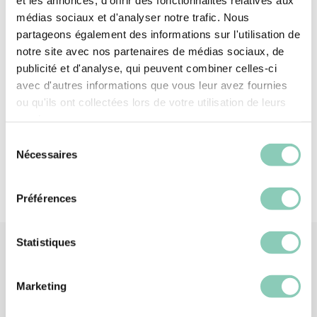
médias sociaux et d'analyser notre trafic. Nous
Oben/Schaft
Synthetischer Kautschuk
partageons également des informations sur l'utilisation de
(auf Basis von SEBS)
notre site avec nos partenaires de médias sociaux, de
publicité et d'analyse, qui peuvent combiner celles-ci
Außensohle/Absatz
Synthetischer Kautschuk
(auf Basis von SEBS)
avec d'autres informations que vous leur avez fournies
ou qu'ils ont collectées lors de votre utilisation de leurs
Schaftfutter
Polyester (synthetisch)
services.
Sélection
Nécessaires
du
consentement
Préférences
Statistiques
Ähnliche
Produkte
Marketing