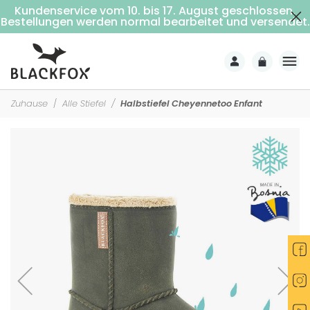
Kundenservice vom 10. bis 17. August geschlossen.
Kostenlose Lieferung ab 69€ Einkaufswert (Nach Hause mit Unterschrift)
Bestellungen werden normal bearbeitet und versendet.
Zuhause
Alle Stiefel
Halbstiefel Cheyennetoo Enfant