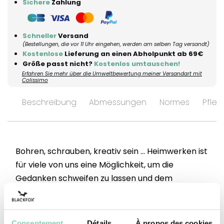
Sichere
Zahlung
Schneller
Versand
(Bestellungen, die vor 11 Uhr eingehen, werden am selben Tag versandt)
Kostenlose
Lieferung an einen Abholpunkt ab 69€
Größe passt nicht?
Kostenlos umtauschen!
Erfahren Sie mehr über die Umweltbewertung meiner Versandart mit
Colissimo
Beschreibung
Abmessungen
Normes
Pfleg
Bohren, schrauben, kreativ sein ... Heimwerken ist
für viele von uns eine Möglichkeit, um die
Gedanken schweifen zu lassen und dem
hektischen Alltag zu entfliehen. Und damit Sie sie
das ganze Jahr und auch bei kühlem Wetter
nutzen können, haben wir die
Consentement
Détails
À propos des cookies