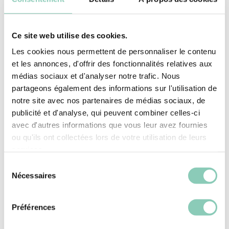
Gartenhandschuhe mit einer Handfläche aus
Rindsleder und einem Handrücken aus Polyester
für geschmeidige Bewegungen entwickelt. Und
Ce site web utilise des cookies.
damit die Hände warm bleiben, haben wir die
Les cookies nous permettent de personnaliser le contenu
Handfläche mit Polyesterfleece gefüttert. Das
et les annonces, d'offrir des fonctionnalités relatives aux
médias sociaux et d'analyser notre trafic. Nous
Bündchen aus Naturbaumwolle bedeckt die
partageons également des informations sur l'utilisation de
Handgelenke und bietet so zusätzlichen Schutz.
notre site avec nos partenaires de médias sociaux, de
Diese Lederhandschuhe entsprechen der Norm
publicité et d'analyse, qui peuvent combiner celles-ci
EN 420 + A1 2009 mit einer Fingerfertigkeit von
avec d'autres informations que vous leur avez fournies
4/5 und der Norm EN 388 : 2016 mit einer Leistung
ou qu'ils ont collectées lors de votre utilisation de leurs
von 4143X. Die Hände warm, die Werkzeuge auf
services.
der Werkbank und los gehts: Mit den eigenen
Sélection
Händen kreieren, entwerfen, bauen!
Nécessaires
du
consentement
Oben - Schaft
Polyester (synthetisch)
Préférences
Handfläche
Rindsspaltleder