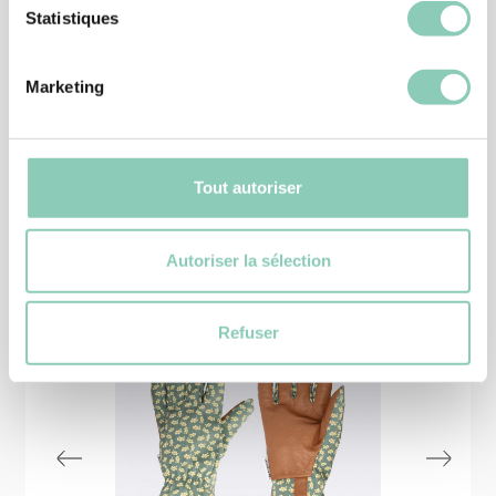
HALBSTIELFEL
Statistiques
HALBSTIEFEL JUDY
47,90 €
Marketing
Tout autoriser
Ähnliche
Produkte
Autoriser la sélection
Refuser