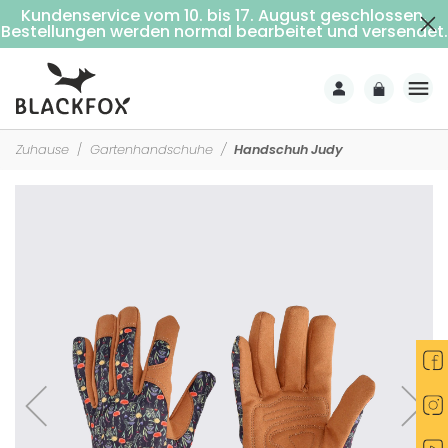
Kundenservice vom 10. bis 17. August geschlossen.
Kostenlose Lieferung ab 69€ Einkaufswert (Nach Hause mit Unterschrift)
Bestellungen werden normal bearbeitet und versendet.
Zuhause
Gartenhandschuhe
Handschuh Judy