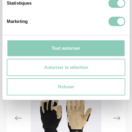
STIEFELETTE OREGON
Statistiques
39,90 €
Marketing
Tout autoriser
Ähnliche
Produkte
Autoriser la sélection
Refuser