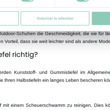
glebige Schuhwaren der Extraklasse. Das abriebfes
alette. Gummi verleiht unseren Halbstiefeln eine u
Autoriser la sélection
tdoor-Schuhen die Geschmeidigkeit, die sie für l
n Vorteil, dass sie weit leichter sind als andere Mode
fel richtig?
erden Kunststoff- und Gummistiefel im Allgemei
Sie Ihren Halbstiefeln ein langes Leben bescheren kö
off mit einem Scheuerschwamm zu reinigen. Dies kö