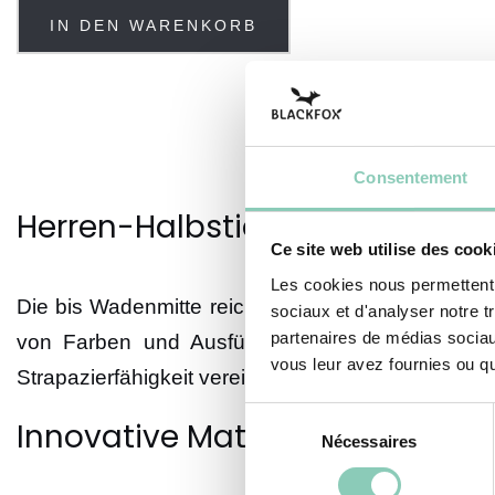
IN DEN WARENKORB
Consentement
Herren-Halbstiefel mit einziga
Ce site web utilise des cook
Les cookies nous permettent d
Die bis Wadenmitte reichenden Blackfox-Stiefel k
sociaux et d'analyser notre t
partenaires de médias sociaux
von Farben und Ausführungen erhältlich. Ent
vous leur avez fournies ou qu'
Strapazierfähigkeit vereint. Sie sind sehr leicht u
Sélection
Innovative Materialien
Nécessaires
du
consentement