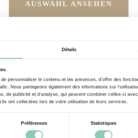
AUSWAHL ANSEHEN
Détails
rtigem Design
ies.
e personnaliser le contenu et les annonces, d'offrir des fonctio
ombinieren Schutz und Stil. Die aus Gummi oder PVC 
rafic. Nous partageons également des informations sur l'utilisati
, de publicité et d'analyse, qui peuvent combiner celles-ci avec
decken Sie unter anderem die
Midland-Halbstiefel
i
ils ont collectées lors de votre utilisation de leurs services.
nd lassen sich einfach anziehen.
Préférences
Statistiques