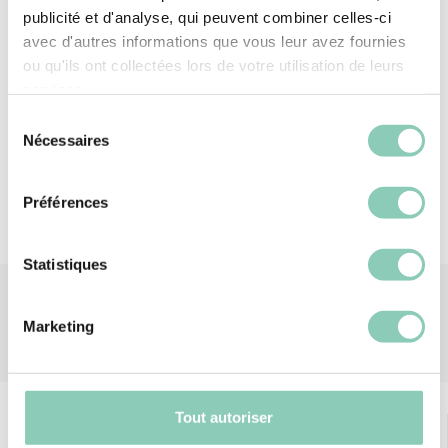
Momente im Freien zu verschönern, begleiten sie
publicité et d'analyse, qui peuvent combiner celles-ci
Sie bei jedem Ausflug mit Leichtigkeit und
avec d'autres informations que vous leur avez fournies
Lebensfreude.
ou qu'ils ont collectées lors de votre utilisation de leurs
services.
Material
Stroh
Sélection
Nécessaires
du
consentement
Préférences
Statistiques
Marketing
Tout autoriser