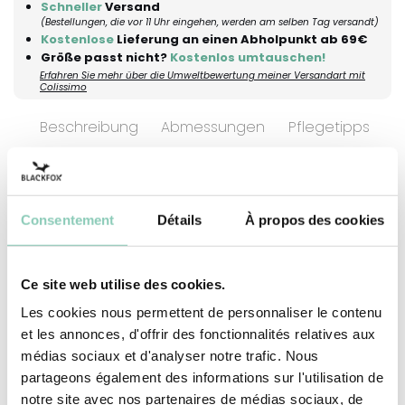
Schneller
Versand
(Bestellungen, die vor 11 Uhr eingehen, werden am selben Tag versandt)
Kostenlose
Lieferung an einen Abholpunkt ab 69€
Größe passt nicht?
Kostenlos umtauschen!
Erfahren Sie mehr über die Umweltbewertung meiner Versandart mit
Colissimo
Beschreibung
Abmessungen
Pflegetipps
V
Der Strohhut JEANNE besticht durch seinen
Consentement
Détails
À propos des cookies
zeitlosen Boater-Stil, der durch ein farbiges
Flechtband veredelt wird – ein direktes
Ce site web utilise des cookies.
Versprechen für entspannte Sommerausflüge.
Dank der verstellbaren Größe bieten diese
Les cookies nous permettent de personnaliser le contenu
et les annonces, d'offrir des fonctionnalités relatives aux
Modelle einen maßgeschneiderten Halt und
médias sociaux et d'analyser notre trafic. Nous
einen natürlich modernen Look für all Ihre
partageons également des informations sur l'utilisation de
Aktivitäten im Garten. Entworfen, um Ihre
notre site avec nos partenaires de médias sociaux, de