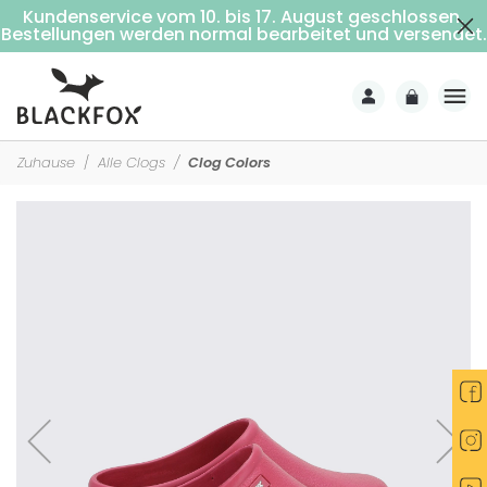
Kundenservice vom 10. bis 17. August geschlossen.
Kostenlose Lieferung ab 69€ Einkaufswert (Nach Hause mit Unterschrift)
Bestellungen werden normal bearbeitet und versendet.
Zuhause
Alle Clogs
Clog Colors