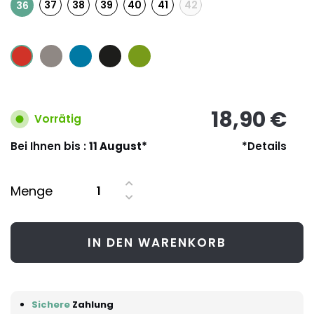
37
38
39
40
41
42
36
18,90 €
Vorrätig
Bei Ihnen bis :
11 August*
*Details
Menge
IN DEN WARENKORB
Sichere
Zahlung