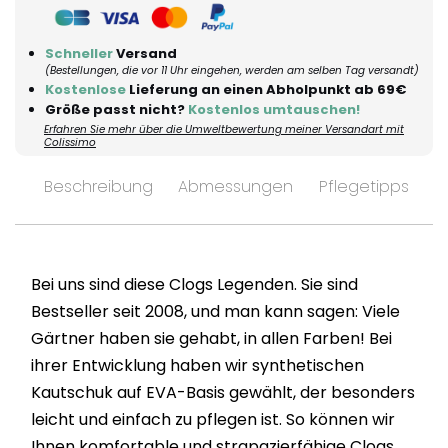
Schneller
Versand
(Bestellungen, die vor 11 Uhr eingehen, werden am selben Tag versandt)
Kostenlose
Lieferung an einen Abholpunkt ab 69€
Größe passt nicht?
Kostenlos umtauschen!
Erfahren Sie mehr über die Umweltbewertung meiner Versandart mit
Colissimo
Beschreibung
Abmessungen
Pflegetipps
V
Bei uns sind diese Clogs Legenden. Sie sind
Bestseller seit 2008, und man kann sagen: Viele
Gärtner haben sie gehabt, in allen Farben! Bei
ihrer Entwicklung haben wir synthetischen
Kautschuk auf EVA-Basis gewählt, der besonders
leicht und einfach zu pflegen ist. So können wir
Ihnen komfortable und strapazierfähige Clogs