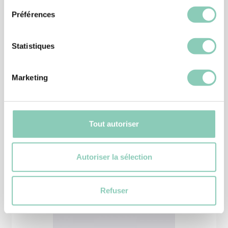
Préférences
Statistiques
SCHUHE
S
Marketing
SCHUH MONTANA
39,90 €
Tout autoriser
Autoriser la sélection
Ähnliche
Produkte
Refuser