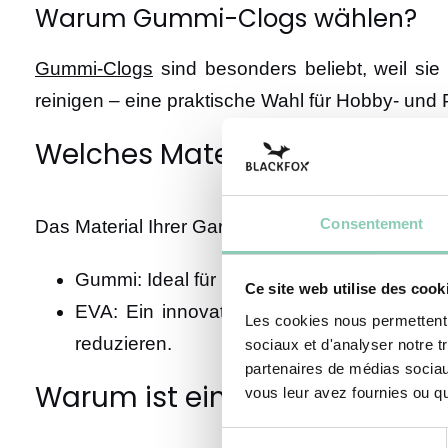
Warum Gummi-Clogs wählen?
Gummi-Clogs
sind besonders beliebt, weil sie
reinigen – eine praktische Wahl für Hobby- und P
Welches Material für Garten
Consentement
Das Material Ihrer Gartenschuhe spielt eine ent
Gummi: Ideal für Stiefel, da es von Natur au
Ce site web utilise des cook
EVA: Ein innovatives Material, das für s
Les cookies nous permettent d
reduzieren.
sociaux et d'analyser notre t
partenaires de médias sociaux
Warum ist eine gute Sohle e
vous leur avez fournies ou qu'
Sélection