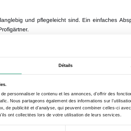
 langlebig und pflegeleicht sind. Ein einfaches Ab
rofigärtner.
schuhe?
Détails
scheidende Rolle für deren Leistung, Haltbarkeit und
s wasserdicht ist, hohe Reißfestigkeit aufweist und la
ies.
eine Flexibilität und Dämpfung geschätzt wird – i
e personnaliser le contenu et les annonces, d'offrir des fonctio
rafic. Nous partageons également des informations sur l'utilisati
, de publicité et d'analyse, qui peuvent combiner celles-ci avec
ntscheidend?
ils ont collectées lors de votre utilisation de leurs services.