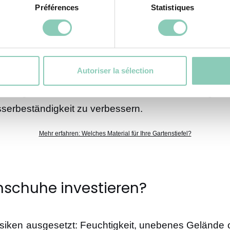
Préférences
Statistiques
dern auch für Sicherheit. Wählen Sie profilierte, rut
en Böden zu verhindern.
Autoriser la sélection
 verlängert deren Lebensdauer erheblich. Reinig
serbeständigkeit zu verbessern.
Mehr erfahren: Welches Material für Ihre Gartenstiefel?
schuhe investieren?
iken ausgesetzt: Feuchtigkeit, unebenes Gelände o