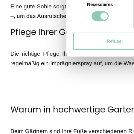
Nécessaires
du
Eine gute
Sohle
sorgt nicht nur für Komfort, son
consentement
–, um das Ausrutschen auf nassen oder uneben
Pflege Ihrer Gartenschuhe
Refuser
Die richtige Pflege Ihrer Stiefel und Schuhe
regelmäßig ein Imprägnierspray auf, um die Was
Warum in hochwertige Garten
Beim Gärtnern sind Ihre Füße verschiedenen Ris