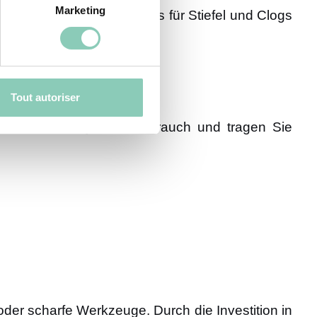
Marketing
schfeste Sohlen – besonders für Stiefel und Clogs
Tout autoriser
en Sie sie nach jedem Gebrauch und tragen Sie
der scharfe Werkzeuge. Durch die Investition in