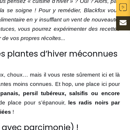
vous pensez « cuisine d’hiver » ? Oui ? Alors, pas
ela se soigne ! Pour y remédier, Blackfox vous
alimentaire en y insufflant un vent de nouveauté,
astuces, vous pourrez expérimenter des recettes
 de vos propres récoltes...
 des plantes d’hiver méconnues
x, choux… mais il vous reste sûrement ici et là
lantes moins connues. Et hop, une place ici pour
panais, persil tubéreux, salsifis ou encore
e place pour s’épanouir,
les radis noirs par
liées
!
s avec parcimonie) !