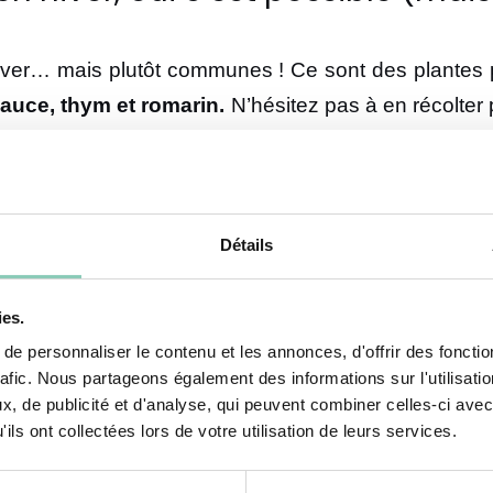
’hiver… mais plutôt communes ! Ce sont des plantes p
sauce, thym et romarin.
N’hésitez pas à en récolter 
t au repos, ne soyez pas trop gourmand afin de ne pa
ez-vous dans de nouvelles aventu
Détails
 fixer ? Ciao le sempiternel bouquet garni chère 
ulis aux plantes aromatiques pour le réconfo
ies.
 garanti !),
sauces épicées au jus d’herbe ou infu
e personnaliser le contenu et les annonces, d'offrir des fonctio
rafic. Nous partageons également des informations sur l'utilisati
ez, amusez-vous, usez d’influences du monde entier. 
, de publicité et d'analyse, qui peuvent combiner celles-ci avec
Optimisez à fond vos ressources, tout peut s’associer 
ils ont collectées lors de votre utilisation de leurs services.
es sèches ou germées, sucré, salé, etc.