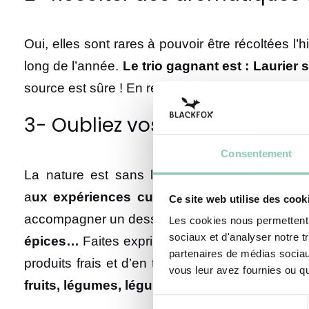
Oui, elles sont rares à pouvoir être récoltées l
long de l’année.
Le trio gagnant est : Laurier 
source est sûre ! En revanche, les plantes étan
3- Oubliez vos acquis et lanc
Consentement
La nature est sans limite, pourquoi donc s’en
a
ux expériences culinaires : Soupes et co
Ce site web utilise des cook
accompagner un dessert (pour l'effet « waoouh »
Les cookies nous permettent d
sociaux et d'analyser notre t
épices…
Faites exprimer votre créativité, test
partenaires de médias sociaux
produits frais et d’en tirer le meilleur parti ! 
vous leur avez fournies ou qu'
fruits, légumes, légumineuses, épices, grain
Sélection