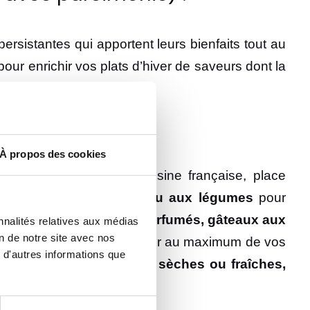
ersistantes qui apportent leurs bienfaits tout au
pour enrichir vos plats d’hiver de saveurs dont la
s les épuiser.
res culinaires !
À propos des cookies
à notre bonne vieille cuisine française, place
rt… sorbets aux plantes ou aux légumes
pour
sés, huiles et beurres parfumés, gâteaux aux
nnalités relatives aux médias
on de notre site avec nos
Le principal étant de profiter au maximum de vos
 d'autres informations que
!
Fleurs séchées, herbes sèches ou fraîches,