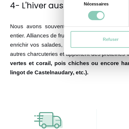
4- L'hiver aussi, on cuisine de
Nécessaires
du
consentement
Nous avons souvent tendance à oublier que l
entier. Alliances de fruits frais et secs, de légu
Refuser
enrichir vos salades, pensez aux « légumineuse
autres charcuteries et apportent des protéines v
vertes et corail, pois chiches ou encore h
lingot de Castelnaudary, etc.).