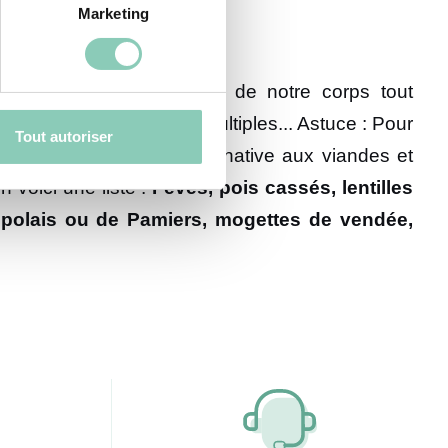
Marketing
liées de nos papilles et de notre corps tout
c. Les possibilités sont multiples... Astuce : Pour
Tout autoriser
 sont une excellente alternative aux viandes et
 voici une liste :
Fèves, pois cassés, lentilles
impolais ou de Pamiers, mogettes de vendée,