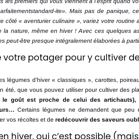
-ils les premiers qui vous viennent à l’esprit quand 
arfaitementstandard-ite». Mais pas de panique, c
côté « aventurier culinaire », variez votre routine 
ffre la nature, même en hiver ! Avec ces quelques 
es peut-être presque intégralement élaborées à partir
de votre potager pour y cultiver
s légumes d’hiver « classiques », carottes, poireau
n été, que vous pouvez utiliser pour cultiver des p
le goût est proche de celui des artichauts), 
 ours…
Certains légumes ne demandent que peu d
er vos récoltes et de
redécouvrir des saveurs oub
n hiver, oui c’est possible (mai