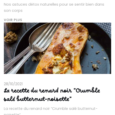
Nos astuces détox naturelles pour se sentir bien dans
son corps
VOIR PLUS
28/10/2021
La recette du renard noir “Crumble
salé butternut-noisette”
La recette du renard noir “Crumble salé butternut-
noisette”