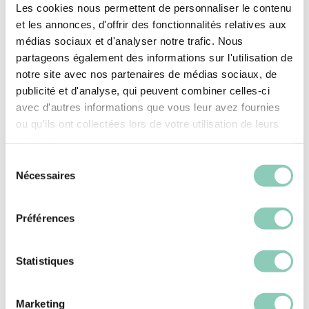
Les cookies nous permettent de personnaliser le contenu
et les annonces, d'offrir des fonctionnalités relatives aux
médias sociaux et d'analyser notre trafic. Nous
partageons également des informations sur l'utilisation de
notre site avec nos partenaires de médias sociaux, de
publicité et d'analyse, qui peuvent combiner celles-ci
04/05/2021
avec d'autres informations que vous leur avez fournies
Une cure de légumes détoxifiante
ou qu'ils ont collectées lors de votre utilisation de leurs
après les fêtes
services.
Une cure de légumes détoxifiante après les fêtes
Sélection
Nécessaires
du
VOIR PLUS
consentement
Préférences
Statistiques
Marketing