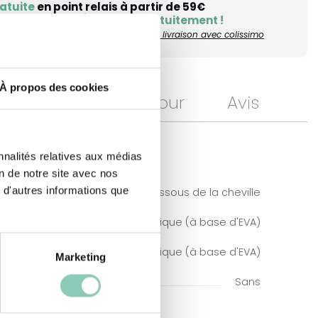
atuite
en point relais à partir de 59€
 convient pas ?
Échangez gratuitement !
r le score écologique de mon mode de livraison avec colissimo
À propos des cookies
Livraison et retour
Avis
nnalités relatives aux médias
on de notre site avec nos
 d'autres informations que
Au dessous de la cheville
Caoutchouc synthétique (à base d'EVA)
alon
Caoutchouc synthétique (à base d'EVA)
Marketing
Sans