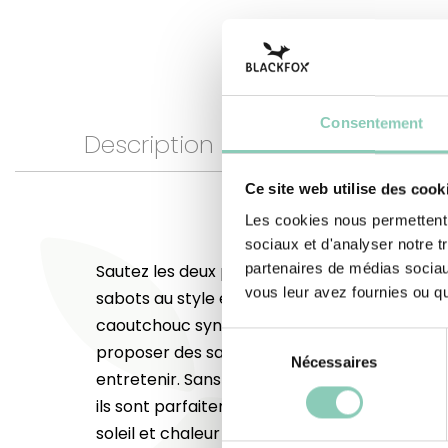
Consentement
Description
Dimensions
Ce site web utilise des cook
Les cookies nous permettent d
sociaux et d'analyser notre t
partenaires de médias sociaux
Sautez les deux pieds dans les beaux jours ! 
vous leur avez fournies ou qu'
sabots au style estival, nous avons choisi d'uti
caoutchouc synthétique (à base d'EVA) ajou
Sélection
proposer des sabots ultra légers, bien aérés 
Nécessaires
du
entretenir. Sans doublure et équipés d'une br
consentement
ils sont parfaitement adaptés aux loisirs d'ex
soleil et chaleur pointent le bout de leur nez 