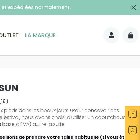
es et expédiées normalement.
lais)
OUTLET
LA MARQUE
 SUN
(18)
x pieds dans les beaux jours ! Pour concevoir ces
e estival, nous avons choisi d'utiliser un caoutchouc
 base d'EVA) a...
Lire la suite
eillons de prendre votre taille habituelle (si vous êtes