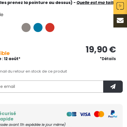
lles prenez la pointure au dessus) -
Quelle est ma taille ?
le
19,90 €
ible
e :
12 août*
*Détails
mail du retour en stock de ce produit
écurisé
rapide
ée avant 11h expédiée le jour même)