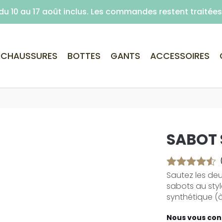
é du 10 au 17 août inclus. Les commandes restent traité
Livraison offerte dès 59€ d'achats (point re
CHAUSSURES
BOTTES
GANTS
ACCESSOIRES
SABOT
Sautez les deu
sabots au styl
synthétique (à
Nous vous cons