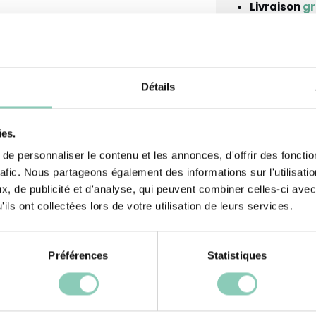
Livraison
gr
La taille ne
En savoir plus su
Détails
Conseils d’entretien
Documents
ies.
e personnaliser le contenu et les annonces, d'offrir des fonctio
rafic. Nous partageons également des informations sur l'utilisati
, de publicité et d'analyse, qui peuvent combiner celles-ci avec
Pour concevoir ces
Hauteur Tige
ils ont collectées lors de votre utilisation de leurs services.
liser un
Dessus-tige
ré pour vous
et faciles à
Semelle extérieure-t
Préférences
Statistiques
ide de maintien,
Doublure tige
térieur lorsque
!