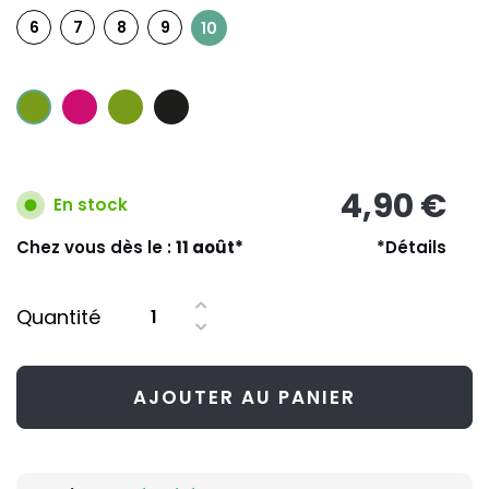
6
7
8
9
10
4,90 €
En stock
Chez vous dès le :
11 août*
*Détails
Quantité
AJOUTER AU PANIER