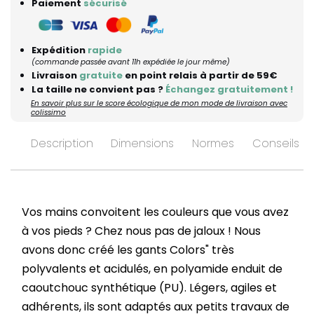
Paiement
sécurisé
Expédition
rapide
(commande passée avant 11h expédiée le jour même)
Livraison
gratuite
en point relais à partir de 59€
La taille ne convient pas ?
Échangez gratuitement !
En savoir plus sur le score écologique de mon mode de livraison avec
colissimo
Description
Dimensions
Normes
Conseils d’
Vos mains convoitent les couleurs que vous avez
à vos pieds ? Chez nous pas de jaloux ! Nous
avons donc créé les gants Colors" très
polyvalents et acidulés, en polyamide enduit de
caoutchouc synthétique (PU). Légers, agiles et
adhérents, ils sont adaptés aux petits travaux de