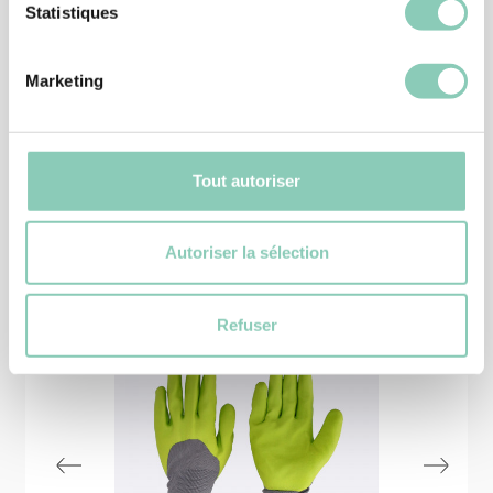
BOTTE
Statistiques
BOTTE CHAUME
25,90 €
Marketing
Tout autoriser
Produits
similaires
Autoriser la sélection
Refuser