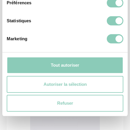
Préférences
Statistiques
CHAUSSURE JARDIN
Marketing
BOTTILLON OREGON
39,90 €
Tout autoriser
Autoriser la sélection
Produits
similaires
Refuser