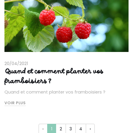
20/04/2021
Quand et comment planter vos
framboisiers ?
Quand et comment planter vos framboisiers ?
VOIR PLUS
‹
1
2
3
4
›