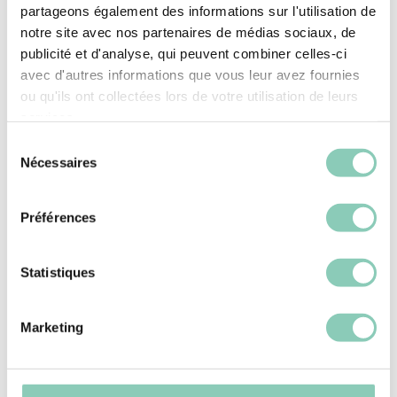
partageons également des informations sur l'utilisation de
Quel est l’intérêt du compost au
notre site avec nos partenaires de médias sociaux, de
jardin-potager ?
publicité et d'analyse, qui peuvent combiner celles-ci
avec d'autres informations que vous leur avez fournies
Quel est l’intérêt du compost au jardin-potager ?
ou qu'ils ont collectées lors de votre utilisation de leurs
VOIR PLUS
services.
Sélection
Nécessaires
du
consentement
Préférences
Statistiques
Marketing
21/04/2021
Rasen entunkrauten: Wann und wie?
Rasen entunkrauten: Wann und wie?